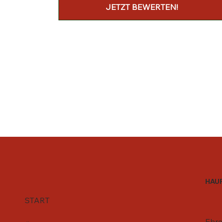
HAU
START
Ehre