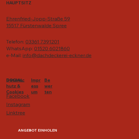
HAUPTSITZ
Ehrenfried-Jopp-Straße 59
15517 Fürstenwalde Spree
Telefon:
03361 7391201
WhatsApp:
01520 6021860
e-Mail:
info@dachdeckerei-eckner.de
SOCIAL
Datensc
Impr
Be
hutz &
ess
wer
Cookies
um
ten
Facebook
Instagram
Linktree
ANGEBOT EINHOLEN